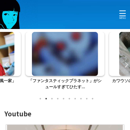
風一家」
「ファンタスティックプラネット」がシ
カワウソ
ュールすぎてひたす...
Youtube