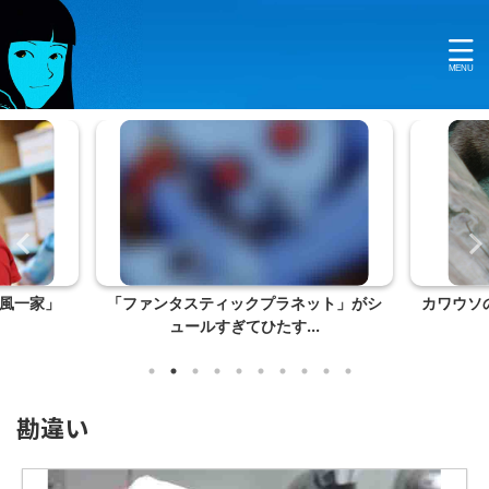
風一家」
「ファンタスティックプラネット」がシ
カワウソ
ュールすぎてひたす...
勘違い